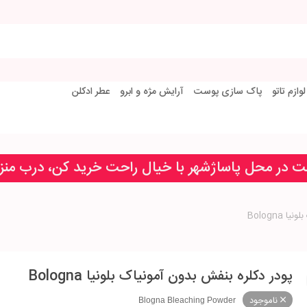
لوازم تاتو
پاک سازی پوست
آرایش مژه و ابرو
عطر ادکلن
خت در محل پاساژشهر با خیال راحت خرید کن، درب من
Bologna
پودر دکلره بنفش بدون آمونیاک بلونیا Bologna
ناموجود
Blogna Bleaching Powder