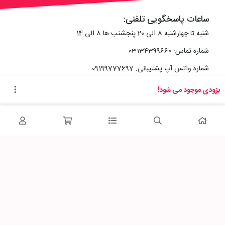
ساعات پاسخگویی تلفنی:
شنبه تا چهارشنبه 8 الی 20 پنجشنب ها 8 الی 14
شماره تماس: 03134399660
شماره واتس آپ پشتیبانی: 09199777697
بزودی موجود می شود!
آدرس دفتر سایت :
اصفهان، خیابان رزمندگان، کوچه شماره سه فرعی 2 پلاک 10
پاساژشهر را در شبکه‌های اجتماعی دنبال کنید: