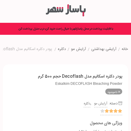
با قابلیت پرداخت در محل پاساژشهر با خیال راحت خرید کن، درب منزل پرداخت کن.
خانه
/
آرایشی بهداشتی
/
آرایش مو
/
دکلره
/
پودر دکلره اسکالیم مدل Decoflash حجم 500 گرم
پودر دکلره اسکالیم مدل Decoflash حجم 500 گرم
Eskalkim DECOFLASH Bleaching Powder
ناموجود
دسته:
,
آرایش مو
دکلره
ویژگی های محصول