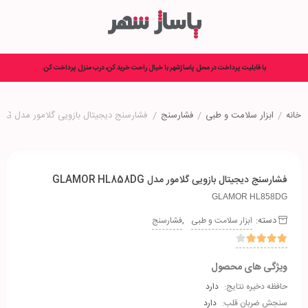
با قابلیت پرداخت در محل پاساژشهر با خیال راحت خرید کن، درب منزل پرداخت کن.
خانه
/
ابزار سلامت و طبی
/
فشارسنج
/
فشارسنج دیجیتال بازویی گلامور مدل GLAMOR HL858DG
فشارسنج دیجیتال بازویی گلامور مدل GLAMOR HL858DG
GLAMOR HL858DG
دسته:
,
ابزار سلامت و طبی
فشارسنج
ویژگی های محصول
حافظه دخیره نتایج:
دارد
سنجش ضربان قلب:
دارد