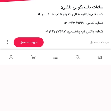
ساعات پاسخگویی تلفنی:
شنبه تا چهارشنبه 8 الی 20 پنجشنب ها 8 الی 14
شماره تماس: 03134399660
شماره واتس آپ پشتیبانی: 09199777697
قیمت محصول:
خرید محصول
آدرس دفتر سایت :
اصفهان، خیابان رزمندگان، کوچه شماره سه فرعی 2 پلاک 10
پاساژشهر را در شبکه‌های اجتماعی دنبال کنید: