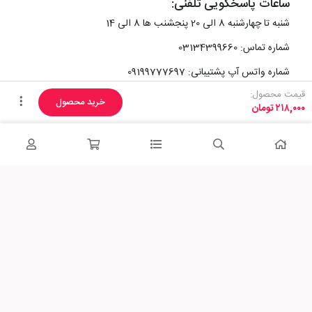
ساعات پاسخگویی تلفنی:
شنبه تا چهارشنبه 8 الی 20 پنجشنب ها 8 الی 14
شماره تماس: 03134399660
شماره واتس آپ پشتیبانی: 09199777697
قیمت محصول:
خرید محصول
۲۱۸,۰۰۰
تومان
آدرس دفتر سایت :
اصفهان، خیابان رزمندگان، کوچه شماره سه فرعی 2 پلاک 10
پاساژشهر را در شبکه‌های اجتماعی دنبال کنید: