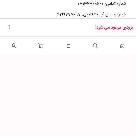
شماره تماس: 03134399660
شماره واتس آپ پشتیبانی: 09199777697
بزودی موجود می شود!
آدرس دفتر سایت :
اصفهان، خیابان رزمندگان، کوچه شماره سه فرعی 2 پلاک 10
پاساژشهر را در شبکه‌های اجتماعی دنبال کنید: