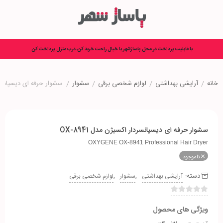
با قابلیت پرداخت در محل پاساژشهر با خیال راحت خرید کن، درب منزل پرداخت کن.
خانه
/
آرایشی بهداشتی
/
لوازم شخصی برقی
/
سشوار
/
سشوار حرفه ای دیسپانسردار
سشوار حرفه ای دیسپانسردار اکسیژن مدل OX-8941
OXYGENE OX-8941 Professional Hair Dryer
ناموجود
دسته:
,
,
آرایشی بهداشتی
سشوار
لوازم شخصی برقی
ویژگی های محصول