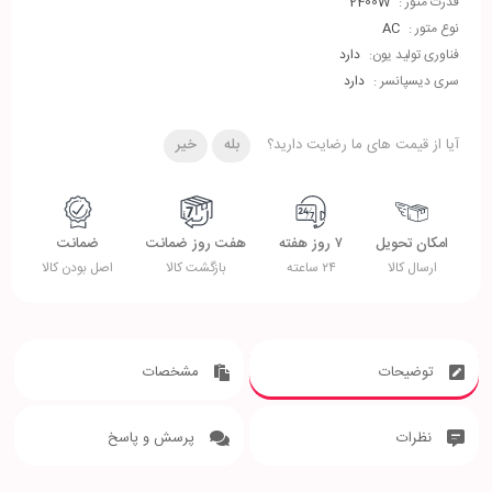
قدرت متور :
2400W
نوع متور :
AC
فناوری تولید یون:
دارد
سری دیسپانسر :
دارد
آیا از قیمت های ما رضایت دارید؟
بله
خیر
امکان تحویل
۷ روز هفته
هفت روز ضمانت
ضمانت
ارسال کالا
۲۴ ساعته
بازگشت کالا
اصل بودن کالا
توضیحات
مشخصات
نظرات
پرسش و پاسخ