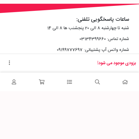
ساعات پاسخگویی تلفنی:
شنبه تا چهارشنبه 8 الی 20 پنجشنب ها 8 الی 14
شماره تماس: 03134399660
شماره واتس آپ پشتیبانی: 09199777697
بزودی موجود می شود!
آدرس دفتر سایت :
اصفهان، خیابان رزمندگان، کوچه شماره سه فرعی 2 پلاک 10
پاساژشهر را در شبکه‌های اجتماعی دنبال کنید: