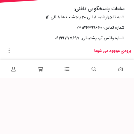
ساعات پاسخگویی تلفنی:
شنبه تا چهارشنبه 8 الی 20 پنجشنب ها 8 الی 14
شماره تماس: 03134399660
شماره واتس آپ پشتیبانی: 09199777697
بزودی موجود می شود!
آدرس دفتر سایت :
اصفهان، خیابان رزمندگان، کوچه شماره سه فرعی 2 پلاک 10
پاساژشهر را در شبکه‌های اجتماعی دنبال کنید: