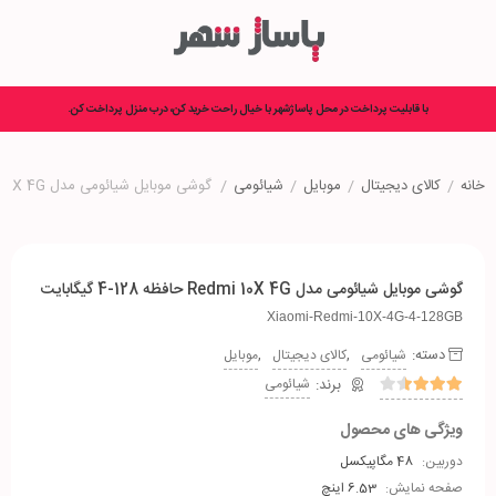
با قابلیت پرداخت در محل پاساژشهر با خیال راحت خرید کن، درب منزل پرداخت کن.
خانه
/
کالای دیجیتال
/
موبایل
/
شیائومی
/
گوشی موبایل شیائومی مدل Redmi 10X 4G حافظه 128-4 گیگابایت
گوشی موبایل شیائومی مدل Redmi 10X 4G حافظه 128-4 گیگابایت
Xiaomi-Redmi-10X-4G-4-128GB
دسته:
,
,
شیائومی
کالای دیجیتال
موبایل
شیائومی
ویژگی های محصول
دوربین:
48 مگاپیکسل
صفحه نمایش:
6.53 اینچ