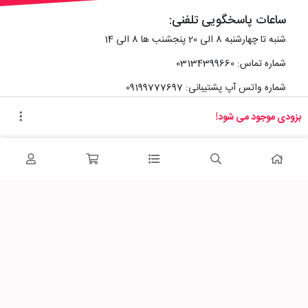
ساعات پاسخگویی تلفنی:
شنبه تا چهارشنبه 8 الی 20 پنجشنب ها 8 الی 14
شماره تماس: 03134399660
شماره واتس آپ پشتیبانی: 09199777697
بزودی موجود می شود!
آدرس دفتر سایت :
اصفهان، خیابان رزمندگان، کوچه شماره سه فرعی 2 پلاک 10
پاساژشهر را در شبکه‌های اجتماعی دنبال کنید: