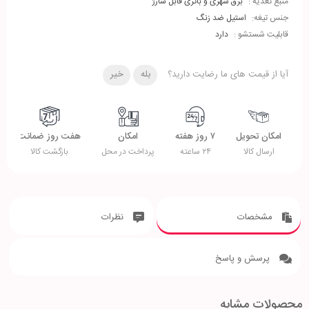
منبع تغذیه :
برق شهری و باتری قابل شارژ
جنس تیغه:
استیل ضد زنگ
قابلیت شستشو :
دارد
آیا از قیمت های ما رضایت دارید؟
بله
خیر
امکان تحویل
۷ روز هفته
امکان
هفت روز ضمانت
ارسال کالا
۲۴ ساعته
پرداخت در محل
بازگشت کالا
مشخصات
نظرات
پرسش و پاسخ
محصولات مشابه