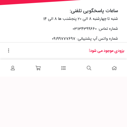
ساعات پاسخگویی تلفنی:
شنبه تا چهارشنبه 8 الی 20 پنجشنب ها 8 الی 14
شماره تماس: 03134399660
شماره واتس آپ پشتیبانی: 09199777697
بزودی موجود می شود!
آدرس دفتر سایت :
اصفهان، خیابان رزمندگان، کوچه شماره سه فرعی 2 پلاک 10
پاساژشهر را در شبکه‌های اجتماعی دنبال کنید: