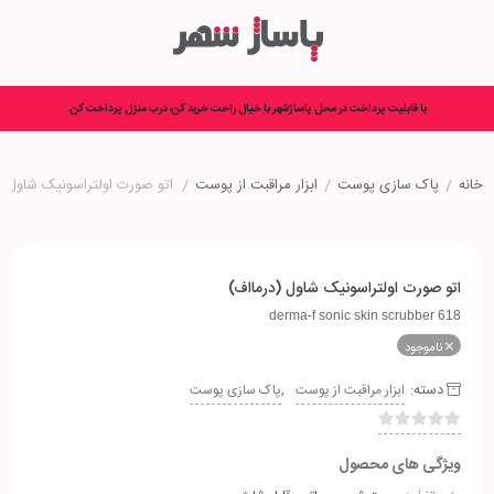
با قابلیت پرداخت در محل پاساژشهر با خیال راحت خرید کن، درب منزل پرداخت کن.
خانه
/
پاک سازی پوست
/
ابزار مراقبت از پوست
/
اتو صورت اولتراسونیک شاول (
اتو صورت اولتراسونیک شاول (درمااف)
derma-f sonic skin scrubber 618
ناموجود
دسته:
,
ابزار مراقبت از پوست
پاک سازی پوست
ویژگی های محصول