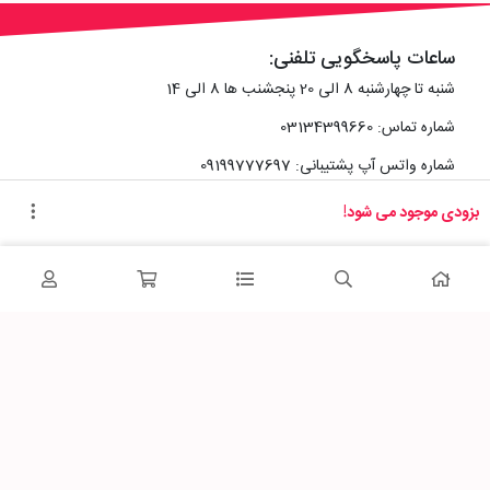
ساعات پاسخگویی تلفنی:
شنبه تا چهارشنبه 8 الی 20 پنجشنب ها 8 الی 14
شماره تماس: 03134399660
شماره واتس آپ پشتیبانی: 09199777697
بزودی موجود می شود!
آدرس دفتر سایت :
اصفهان، خیابان رزمندگان، کوچه شماره سه فرعی 2 پلاک 10
پاساژشهر را در شبکه‌های اجتماعی دنبال کنید: