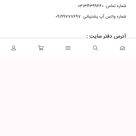
شماره تماس: 03134399660
شماره واتس آپ پشتیبانی: 09199777697
آدرس دفتر سایت :
اصفهان، خیابان رزمندگان، کوچه شماره سه فرعی 2 پلاک 10
پاساژشهر را در شبکه‌های اجتماعی دنبال کنید: