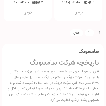
Tablet 2 حافظه 4-128
Tablet 2 حافظه 4-64
گیگابایت
گیگابایت
بزودی
بزودی
2
1
سامسونگ
تاریخچه شرکت سامسونگ
آقای لی بیونگ چول تنها با 30000 وون (حدود 27 دلار)، سامسونگ را
با عنوان یک شرکت بازرگانی مستقر در تایگو کره، در اول مارس سال
1938 بنیان نهاد. این شرکت کوچک در ابتدا تنها 40 کارمند داشت و به
عنوان یک فروشگاه مواد غذایی و صادر کننده ی کالاهایی که در داخل و
اطراف شهر تولید می شد مانند سبزیجات و ماهی خشک شده کره ای و
همچنین رشته فرنگی، فعالیت می کرد.