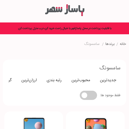
با قابلیت پرداخت در محل پاساژشهر با خیال راحت خرید کن، درب منزل پرداخت کن.
خانه
/
برندها
/
سامسونگ
سامسونگ
جدیدترین
محبوب‌ترین
رتبه بندی
ارزان‌ترین
گران‌تری
فقط موجود ها: