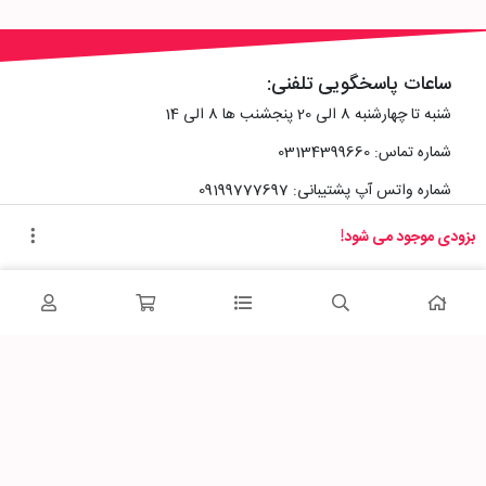
ساعات پاسخگویی تلفنی:
شنبه تا چهارشنبه 8 الی 20 پنجشنب ها 8 الی 14
شماره تماس: 03134399660
شماره واتس آپ پشتیبانی: 09199777697
بزودی موجود می شود!
آدرس دفتر سایت :
اصفهان، خیابان رزمندگان، کوچه شماره سه فرعی 2 پلاک 10
پاساژشهر را در شبکه‌های اجتماعی دنبال کنید: