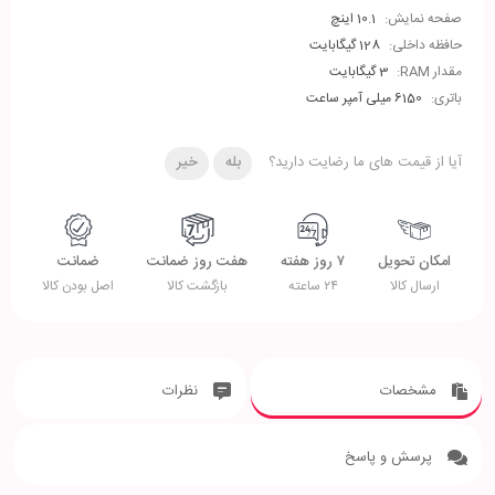
صفحه نمایش:
10.1 اینچ
حافظه داخلی:
128 گیگابایت
مقدار RAM:
3 گیگابایت
باتری:
6150 میلی آمپر ساعت
آیا از قیمت های ما رضایت دارید؟
بله
خیر
امکان تحویل
۷ روز هفته
هفت روز ضمانت
ضمانت
ارسال کالا
۲۴ ساعته
بازگشت کالا
اصل بودن کالا
مشخصات
نظرات
پرسش و پاسخ