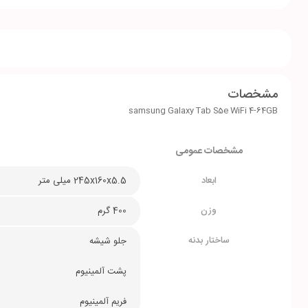
مشخصات
samsung Galaxy Tab S5e WiFi 4-64GB
مشخصات عمومی
ابعاد
245x160x5.5 میلی متر
وزن
400 گرم
ساختار بدنه
جلو شیشه
پشت آلمینیوم
فریم آلمینیوم