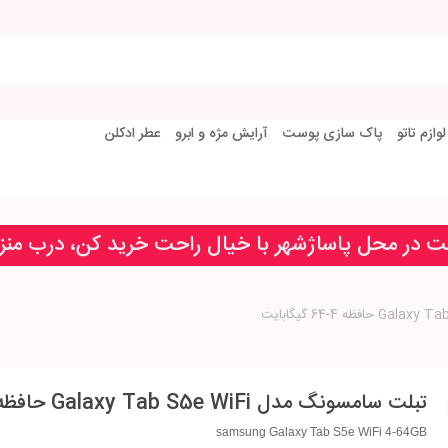
لوازم تاتو
پاک سازی پوست
آرایش مژه و ابرو
عطر ادکلن
خت در محل پاساژشهر با خیال راحت خرید کن، درب من
تبلت سامسونگ مدل Galaxy Tab S5e WiFi حافظه 4-64 گیگابایت
samsung Galaxy Tab S5e WiFi 4-64GB