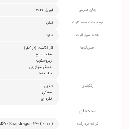
زمان معرفی
آوریل 2020
توضیحات سیم کارت
ندارد
تعداد سیم کارت
ندارد
حس‌گرها
اثر انگشت (در کنار)
 شتاب سنج
 ژیروسکوپ
 حسگر مجاورتی
 قطب نما
رنگبندی
طلایی
 مشکی
 نقره ای
سخت افزار
تراشه پردازنده
70 Snapdragon 670 (10 nm)