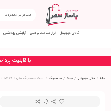
کالای دیجیتال
ابزار سلامت و طبی
آرایشی بهداشتی
با قابلیت پردا
خانه
/
کالای دیجیتال
/
تبلت
/
سامسونگ
/
تبلت سامسونگ مدل Galaxy Tab S5e WiFi حافظه 4-64 گیگابایت