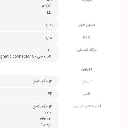
5.0
 A2DP
 LE
مادون قرمز
ندارد
NFC
ندارد
درگاه ارتباطی
3.1
 تایپ سی 1.0 reversible connector; magnetic connector
دوربین
دوربین
13 مگاپیکسل
فلش
LED
قابلیت‌های دوربین
13 مگاپیکسل
 f/2.0
 26mm
 1/3.4"