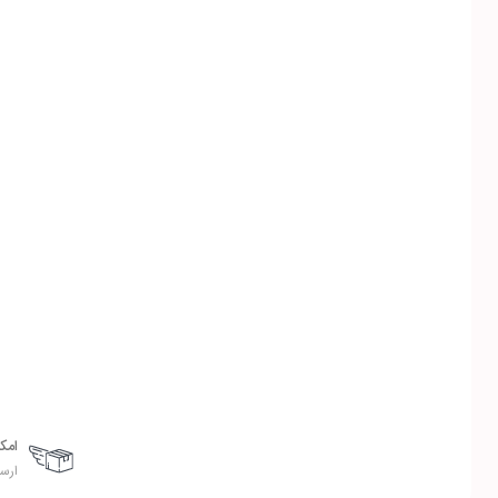
امک
ارسا