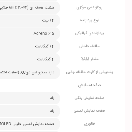
پردازنده‌ی مرکزی
هشت هسته ای (2×2.0 GHz طلایی & 6×1.7 GHz کریو 360 سیلور)
نوع پردازنده
64 بیت
پردازنده‌ی گرافیکی
Adreno 615
حافظه داخلی
64 گیگابایت
مقدار RAM
4 گیگابایت
پشتیبانی از کارت حافظه جانبی
دارد میکرو اس دیXC (اسلات اختصاصی)
صفحه نمایش
صفحه نمایش رنگی
بله
صفحه نمایش لمسی
بله
فناوری
صفحه نمایش لمسی خازنی Super AMOLED