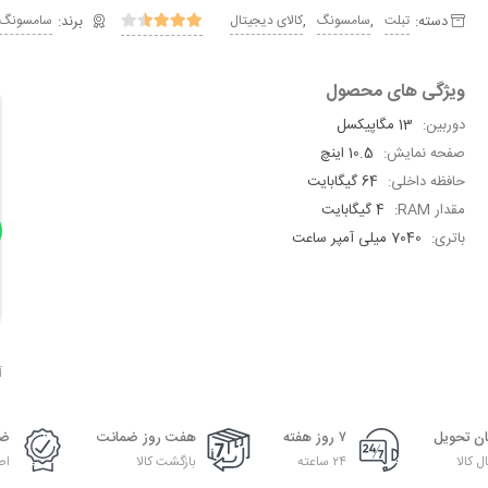
دسته:
,
,
تبلت
سامسونگ
کالای دیجیتال
سامسونگ
ویژگی های محصول
دوربین:
13 مگاپیکسل
صفحه نمایش:
10.5 اینچ
حافظه داخلی:
64 گیگابایت
مقدار RAM:
4 گیگابایت
باتری:
7040 میلی آمپر ساعت
آ
ان تحویل
۷ روز هفته
هفت روز ضمانت
ضم
ل کالا
۲۴ ساعته
بازگشت کالا
اص