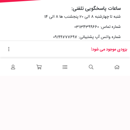
ساعات پاسخگویی تلفنی:
شنبه تا چهارشنبه 8 الی 20 پنجشنب ها 8 الی 14
شماره تماس: 03134399660
شماره واتس آپ پشتیبانی: 09199777697
بزودی موجود می شود!
آدرس دفتر سایت :
اصفهان، خیابان رزمندگان، کوچه شماره سه فرعی 2 پلاک 10
پاساژشهر را در شبکه‌های اجتماعی دنبال کنید: